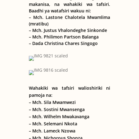
makanisa, na wahakiki wa tafsiri.
Baadhi ya watafsiri wakuu ni:
– Mch. Lastone Chalotela Mwamlima
(mratibu)
– Mch. Justus Vhalondeghe Sinkonde
– Mch. Philimon Partson Balanga
– Dada Christina Chares Singogo
Wahakiki wa tafsiri walioshiriki ni
pamoja na:
– Mch. Sila Mwamwezi
– Mch. Sostini Mwansenga
– Mch. Wilhelm Mwakavanga
– Mch. Selemani Nkota
– Mch. Lameck Nzowa
– Mch. Nichorous Shonza