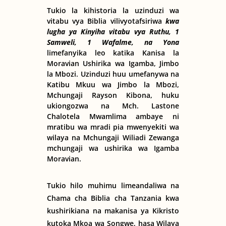
Tukio la kihistoria la uzinduzi wa
vitabu vya Biblia vilivyotafsiriwa
kwa
lugha ya Kinyiha vitabu vya Ruthu, 1
Samweli, 1 Wafalme, na Yona
limefanyika leo katika Kanisa la
Moravian Ushirika wa Igamba, Jimbo
la Mbozi. Uzinduzi huu umefanywa na
Katibu Mkuu wa Jimbo la Mbozi,
Mchungaji Rayson Kibona, huku
ukiongozwa na Mch. Lastone
Chalotela Mwamlima ambaye ni
mratibu wa mradi pia mwenyekiti wa
wilaya na Mchungaji Wiliadi Zewanga
mchungaji wa ushirika wa Igamba
Moravian.
Tukio hilo muhimu limeandaliwa na
Chama cha Biblia cha Tanzania kwa
kushirikiana na makanisa ya Kikristo
kutoka Mkoa wa Songwe, hasa Wilaya