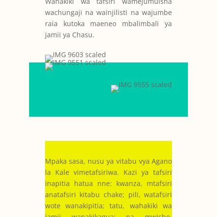
Wahakiki wa tafsiri wamejumuisha
wachungaji na wainjilisti na wajumbe
raia kutoka maeneo mbalimbali ya
jamii ya Chasu.
Mpaka sasa, nusu ya vitabu vya Agano
la Kale vimetafsiriwa. Kazi ya tafsiri
inapitia hatua nne: kwanza, mtafsiri
anatafsiri kitabu chake; pili, watafsiri
wote wanakipitia; tatu, wahakiki wa
jamii wanakikagua; na mwisho,