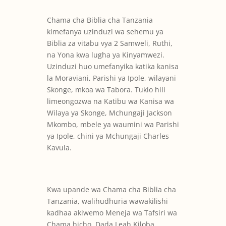
Chama cha Biblia cha Tanzania
kimefanya uzinduzi wa sehemu ya
Biblia za vitabu vya 2 Samweli, Ruthi,
na Yona kwa lugha ya Kinyamwezi.
Uzinduzi huo umefanyika katika kanisa
la Moraviani, Parishi ya Ipole, wilayani
Skonge, mkoa wa Tabora. Tukio hili
limeongozwa na Katibu wa Kanisa wa
Wilaya ya Skonge, Mchungaji Jackson
Mkombo, mbele ya waumini wa Parishi
ya Ipole, chini ya Mchungaji Charles
Kavula.
Kwa upande wa Chama cha Biblia cha
Tanzania, walihudhuria wawakilishi
kadhaa akiwemo Meneja wa Tafsiri wa
Chama hicho, Dada Leah Kiloba,