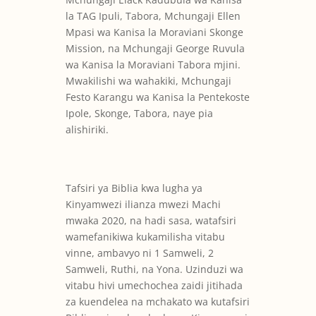
la TAG Ipuli, Tabora, Mchungaji Ellen
Mpasi wa Kanisa la Moraviani Skonge
Mission, na Mchungaji George Ruvula
wa Kanisa la Moraviani Tabora mjini.
Mwakilishi wa wahakiki, Mchungaji
Festo Karangu wa Kanisa la Pentekoste
Ipole, Skonge, Tabora, naye pia
alishiriki.
Tafsiri ya Biblia kwa lugha ya
Kinyamwezi ilianza mwezi Machi
mwaka 2020, na hadi sasa, watafsiri
wamefanikiwa kukamilisha vitabu
vinne, ambavyo ni 1 Samweli, 2
Samweli, Ruthi, na Yona. Uzinduzi wa
vitabu hivi umechochea zaidi jitihada
za kuendelea na mchakato wa kutafsiri