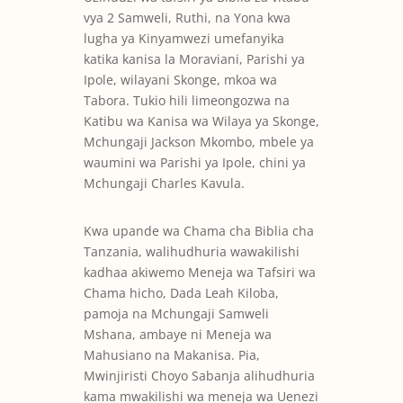
vya 2 Samweli, Ruthi, na Yona kwa
lugha ya Kinyamwezi umefanyika
katika kanisa la Moraviani, Parishi ya
Ipole, wilayani Skonge, mkoa wa
Tabora. Tukio hili limeongozwa na
Katibu wa Kanisa wa Wilaya ya Skonge,
Mchungaji Jackson Mkombo, mbele ya
waumini wa Parishi ya Ipole, chini ya
Mchungaji Charles Kavula.
Kwa upande wa Chama cha Biblia cha
Tanzania, walihudhuria wawakilishi
kadhaa akiwemo Meneja wa Tafsiri wa
Chama hicho, Dada Leah Kiloba,
pamoja na Mchungaji Samweli
Mshana, ambaye ni Meneja wa
Mahusiano na Makanisa. Pia,
Mwinjiristi Choyo Sabanja alihudhuria
kama mwakilishi wa meneja wa Uenezi