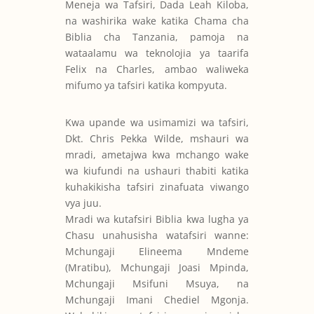
Meneja wa Tafsiri, Dada Leah Kiloba,
na washirika wake katika Chama cha
Biblia cha Tanzania, pamoja na
wataalamu wa teknolojia ya taarifa
Felix na Charles, ambao waliweka
mifumo ya tafsiri katika kompyuta.
Kwa upande wa usimamizi wa tafsiri,
Dkt. Chris Pekka Wilde, mshauri wa
mradi, ametajwa kwa mchango wake
wa kiufundi na ushauri thabiti katika
kuhakikisha tafsiri zinafuata viwango
vya juu.
Mradi wa kutafsiri Biblia kwa lugha ya
Chasu unahusisha watafsiri wanne:
Mchungaji Elineema Mndeme
(Mratibu), Mchungaji Joasi Mpinda,
Mchungaji Msifuni Msuya, na
Mchungaji Imani Chediel Mgonja.