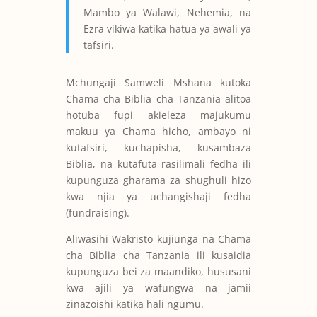
Mambo ya Walawi, Nehemia, na
Ezra vikiwa katika hatua ya awali ya
tafsiri.
Mchungaji Samweli Mshana kutoka
Chama cha Biblia cha Tanzania alitoa
hotuba fupi akieleza majukumu
makuu ya Chama hicho, ambayo ni
kutafsiri, kuchapisha, kusambaza
Biblia, na kutafuta rasilimali fedha ili
kupunguza gharama za shughuli hizo
kwa njia ya uchangishaji fedha
(fundraising).
Aliwasihi Wakristo kujiunga na Chama
cha Biblia cha Tanzania ili kusaidia
kupunguza bei za maandiko, hususani
kwa ajili ya wafungwa na jamii
zinazoishi katika hali ngumu.