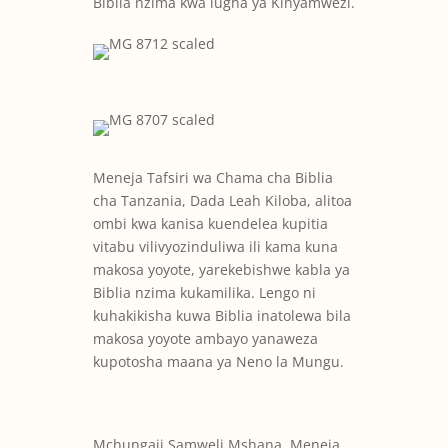
Biblia nzima kwa lugha ya Kinyamwezi.
Meneja Tafsiri wa Chama cha Biblia
cha Tanzania, Dada Leah Kiloba, alitoa
ombi kwa kanisa kuendelea kupitia
vitabu vilivyozinduliwa ili kama kuna
makosa yoyote, yarekebishwe kabla ya
Biblia nzima kukamilika. Lengo ni
kuhakikisha kuwa Biblia inatolewa bila
makosa yoyote ambayo yanaweza
kupotosha maana ya Neno la Mungu.
Mchungaji Samweli Mshana, Meneja