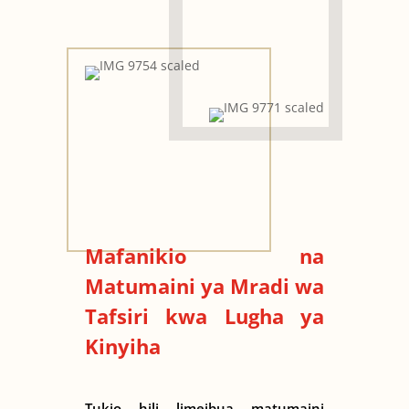
Mafanikio na
Matumaini ya Mradi wa
Tafsiri kwa Lugha ya
Kinyiha
Tukio hili limeibua matumaini