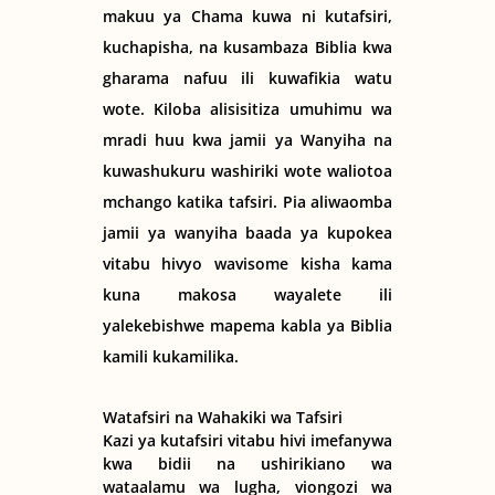
makuu ya Chama kuwa ni kutafsiri,
kuchapisha, na kusambaza Biblia kwa
gharama nafuu ili kuwafikia watu
wote. Kiloba alisisitiza umuhimu wa
mradi huu kwa jamii ya Wanyiha na
kuwashukuru washiriki wote waliotoa
mchango katika tafsiri. Pia aliwaomba
jamii ya wanyiha baada ya kupokea
vitabu hivyo wavisome kisha kama
kuna makosa wayalete ili
yalekebishwe mapema kabla ya Biblia
kamili kukamilika.
Watafsiri na Wahakiki wa Tafsiri
Kazi ya kutafsiri vitabu hivi imefanywa
kwa bidii na ushirikiano wa
wataalamu wa lugha, viongozi wa