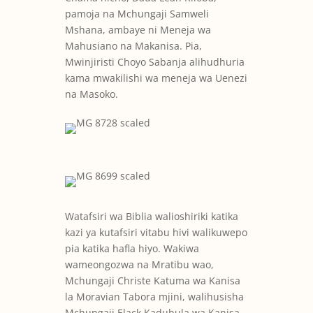
pamoja na Mchungaji Samweli
Mshana, ambaye ni Meneja wa
Mahusiano na Makanisa. Pia,
Mwinjiristi Choyo Sabanja alihudhuria
kama mwakilishi wa meneja wa Uenezi
na Masoko.
Watafsiri wa Biblia walioshiriki katika
kazi ya kutafsiri vitabu hivi walikuwepo
pia katika hafla hiyo. Wakiwa
wameongozwa na Mratibu wao,
Mchungaji Christe Katuma wa Kanisa
la Moravian Tabora mjini, walihusisha
Mchungaji Elack Kadubula wa Kanisa