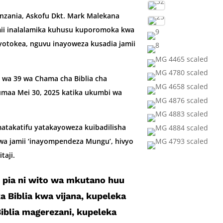
anzania, Askofu Dkt. Mark Malekana
i inal­alamika kuhusu kuporomoka kwa
yotokea, nguvu inayoweza kusadia jamii
wa 39 wa Chama cha Biblia cha
u­maa Mei 30, 2025 katika ukumbi wa
matakatifu yatakayoweza kuibadilisha
wa jamii ‘in­ayompendeza Mungu’, hivyo
taji.
pia ni wito wa mkutano huu
a Biblia kwa vija­na, kupeleka
Biblia magerezani, kupeleka