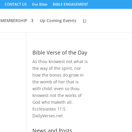
CONTACT US
Dot Bible
BIBLE ENGAGEMENT
MEMBERSHIP
Up Coming Events
Bible Verse of the Day
As thou knowest not what is
the way of the spirit, nor
how the bones do grow in
the womb of her that is
with child: even so thou
knowest not the works of
God who maketh all.
Ecclesiastes 11:5
DailyVerses.net
News and Posts