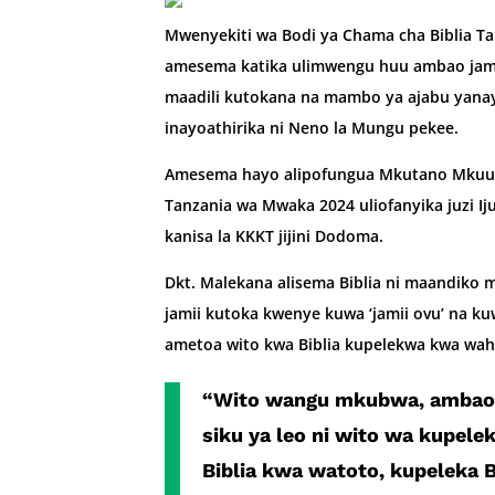
Mwenyekiti wa Bodi ya Chama cha Biblia T
amesema katika ulimwengu huu ambao jami
maadili kutokana na mambo ya aja­bu yana
inayoathirika ni Neno la Mungu pekee.
Amesema hayo alipofungua Mku­tano Mkuu 
Tanzania wa Mwaka 2024 uliofanyika juzi Ij
kanisa la KKKT jijini Dodoma.
Dkt. Malekana alisema Biblia ni maandiko 
jamii kutoka kwenye kuwa ‘jamii ovu’ na ku
am­etoa wito kwa Biblia kupelekwa kwa wahi
“Wito wangu mkubwa, ambao 
siku ya leo ni wito wa kupelek
Biblia kwa watoto, ku­peleka 