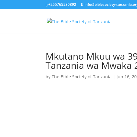
+255765530892
info@biblesociety-tanzania.or
Mkutano Mkuu wa 39 
Tanzania wa Mwaka 
by
The Bible Society of Tanzania
|
Jun 16, 2