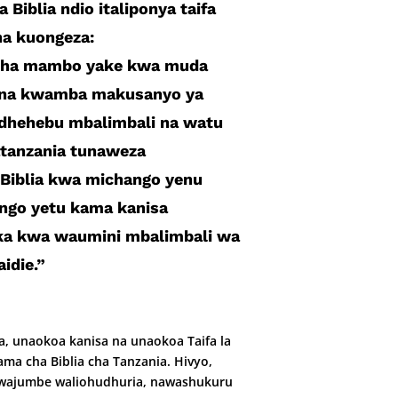
Bib­lia ndio italiponya taifa
na kuongeza:
esha mambo yake kwa muda
ona kwamba maku­sanyo ya
dhehebu mbalimbali na watu
atan­zania tunaweza
Biblia kwa michango yenu
go yetu kama kanisa
a kwa waumini mbalimbali wa
idie.”
a, unaokoa kanisa na unaokoa Taifa la
ma cha Biblia cha Tanzania. Hivyo,
wajumbe waliohudhuria, na­washukuru