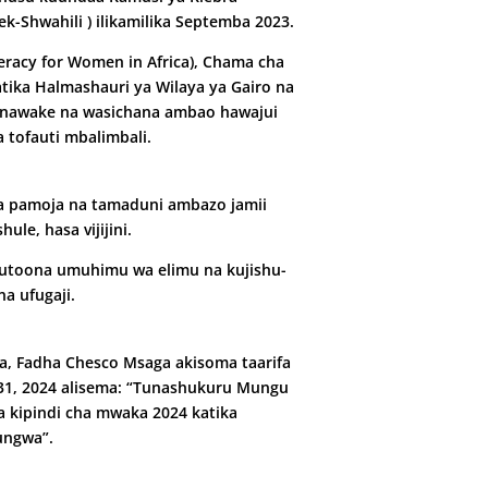
-Shwahili ) ilikami­lika Septemba 2023.
racy for Women in Africa), Chama cha
atika Halmashauri ya Wilaya ya Gairo na
 wanawake na wasichana ambao hawajui
 tofauti mbalimbali.
wa pamoja na tamaduni ambazo jamii
ule, hasa vijijini.
 kutoona umuhimu wa elimu na kujishu­
a ufugaji.
a, Fadha Chesco Msaga akisoma taarifa
31, 2024 alisema: “Tunashukuru Mun­gu
kipindi cha mwaka 2024 katika
ungwa”.