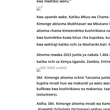
kwa mwitikio wenu.”
Kwa upande wake, Katibu Mkuu wa Chama cha
Kimonge akisoma Mukhtasari wa Mkutano
alisema chama kimeendelea kushirikiana na sh
kwa kuendelea kuwa kituo cha kupokea, k
kwa wahitaji ka­tika nchi za Mashariki,Kati,
Alisema mwaka 2023 jumla ya nakala 1,404 z
katika nchi za Kenya,Uganda, Zambia, Eritre
Dkt. Kimonge alisema nchini Tanzania juml
kupitia mradi huo wa makundi ya watu was
kufikiwa kwa kushirikiana na makanisa, taasi
(volunteers).
Aidha, Dkt. Kimonge alisema mradi wa Kamu
_Kiswahili (Scholarly Dictionary) ambao un