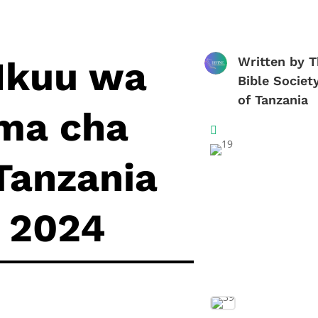
Mkuu wa
Written by
T
Bible Societ
of Tanzania
ma cha

 Tanzania
 2024