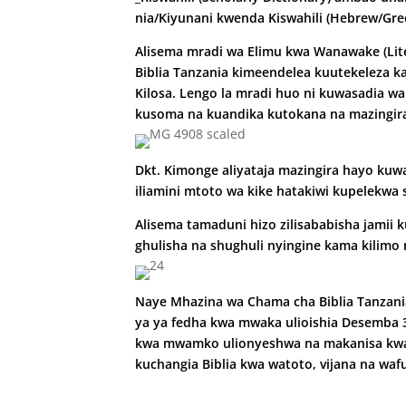
nia/Kiyunani kwenda Kiswahili (Hebrew/Greek
Alisema mradi wa Elimu kwa Wanawake (Lite
Biblia Tanzania kimeendelea kuutekeleza k
Kilosa. Lengo la mradi huo ni ku­wasadia
kusoma na kuan­dika kutokana na mazingira
Dkt. Kimonge aliyataja mazingira hayo ku
iliamini
mtoto wa kike hatakiwi kupele­kwa sh
Alisema tamaduni
hizo zilisababisha jamii
ghulisha na shughuli nyingine kama kilimo n
Naye Mhazina wa Chama cha Biblia Tanzani
ya ya fedha kwa mwaka ulioishia Desemba 
kwa mwamko ulionyeshwa na makanisa kwa 
kuchangia Biblia kwa watoto, vijana na waf