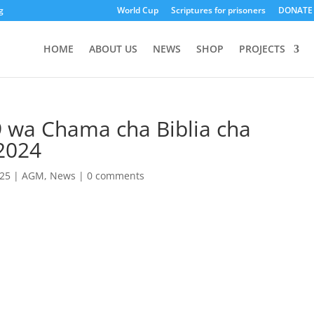
g
World Cup
Scriptures for prisoners
DONATE
HOME
ABOUT US
NEWS
SHOP
PROJECTS
wa Chama cha Biblia cha
2024
025
|
AGM
,
News
|
0 comments