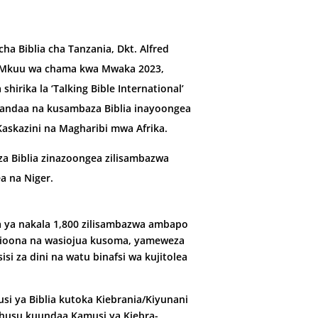
 Biblia cha Tanzania, Dkt. Alfred
 Mkuu wa chama kwa Mwaka 2023,
irika la ‘Talking Bible Internation­al’
uandaa na kusambaza Biblia inayoongea
 Kaska­zini na Magharibi mwa Afrika.
a Biblia zinazoon­gea zilisambazwa
a na Niger.
a ya nakala 1,800 zilisambazwa ambapo
ioona na wasiojua kusoma, ya­meweza
si za dini na watu binafsi wa kujitolea
si ya Biblia kutoka Kiebrania/Kiyunani
a­husu kuundaa Kamusi ya Kiebra­