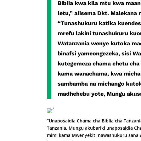
Biblia kwa kila mtu kwa maana 
letu,” alisema Dkt. Malekana 
“Tunashukuru katika kuend
mrefu lakini tunashukuru ku
Watanzania wenye kutoka ma
binafsi yameongezeka, sisi W
kutegemeza chama chetu cha 
kama wanachama, kwa michan
sambamba na michango kutok
madhehebu yote, Mungu akusa
“Unaposaidia Chama cha Biblia cha Tanzani
Tanzania, Mun­gu akubariki unaposaidia Cha
mimi kama Mwenyekiti nawashukuru sana 