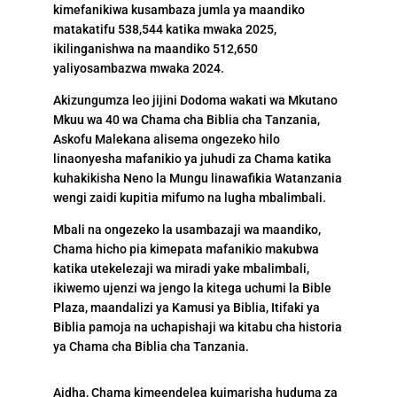
kimefanikiwa kusambaza jumla ya maandiko
matakatifu 538,544 katika mwaka 2025,
ikilinganishwa na maandiko 512,650
yaliyosambazwa mwaka 2024.
Akizungumza leo jijini Dodoma wakati wa Mkutano
Mkuu wa 40 wa Chama cha Biblia cha Tanzania,
Askofu Malekana alisema ongezeko hilo
linaonyesha mafanikio ya juhudi za Chama katika
kuhakikisha Neno la Mungu linawafikia Watanzania
wengi zaidi kupitia mifumo na lugha mbalimbali.
Mbali na ongezeko la usambazaji wa maandiko,
Chama hicho pia kimepata mafanikio makubwa
katika utekelezaji wa miradi yake mbalimbali,
ikiwemo ujenzi wa jengo la kitega uchumi la Bible
Plaza, maandalizi ya Kamusi ya Biblia, Itifaki ya
Biblia pamoja na uchapishaji wa kitabu cha historia
ya Chama cha Biblia cha Tanzania.
Aidha, Chama kimeendelea kuimarisha huduma za