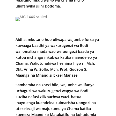
Mkutano Mkuu wa 40 wa Chama hicho
uliofanyika jijini Dodoma.
Aidha, mkutano huo uliwapa wajumbe fursa ya
kuwaaga baadhi ya wakurugenzi wa Bodi
waliomaliza muda wao wa uongozi baada ya
kutoa mchango mkubwa katika maendeleo ya
Chama. Waliotunukiwa heshima hiyo ni Mch.
Dkt. Anna W. Sollo, Mch. Prof. Godson S.
Maanga na Mhandisi Ekael Manase.
Sambamba na zoezi hilo, wajumbe walifanya
uchaguzi wa wakurugenzi wapya wa Bodi
kuziba nafasi zilizoachwa wazi, hatua
inayolenga kuendelea kuimarisha uongozi na
utekelezaji wa majukumu ya Chama katika
kueneza Maandiko Matakatifu na kuhudumia