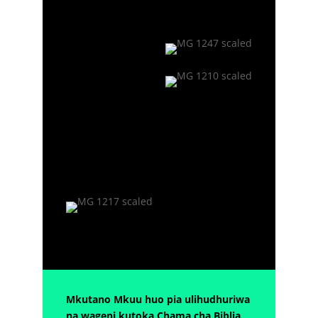
Mkutano Mkuu huo pia ulihudhuriwa
na wageni kutoka Chama cha Biblia