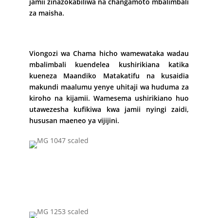
jamii zinazokabiliwa na changamoto mbalimbali
za maisha.
Viongozi wa Chama hicho wamewataka wadau
mbalimbali kuendelea kushirikiana katika
kueneza Maandiko Matakatifu na kusaidia
makundi maalumu yenye uhitaji wa huduma za
kiroho na kijamii. Wamesema ushirikiano huo
utawezesha kufikiwa kwa jamii nyingi zaidi,
hususan maeneo ya vijijini.