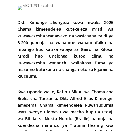
Dkt. Kimonge aliongeza kuwa mwaka 2025
Chama kimeendelea kutekeleza mradi wa
kuwawezesha wanawake na wasichana zaidi ya
3,200 pamoja na wanaume wanaonufaika na
mpango huo katika wilaya za Gairo na Kilosa.
Mradi huo unalenga kutoa elimu na
kuwawezesha wananchi waliokosa fursa ya
masomo kutokana na changamoto za kijamii na
kiuchumi.
Kwa upande wake, Katibu Mkuu wa Chama cha
Biblia cha Tanzania, Dkt. Alfred Elias Kimonge,
amesema Chama kimeendelea kuwahudumia
watu wenye ulemavu wa macho kupitia utoaji
wa Biblia za Nukta Nundu (Braille) pamoja na
kuendesha mafunzo ya Trauma Healing kwa