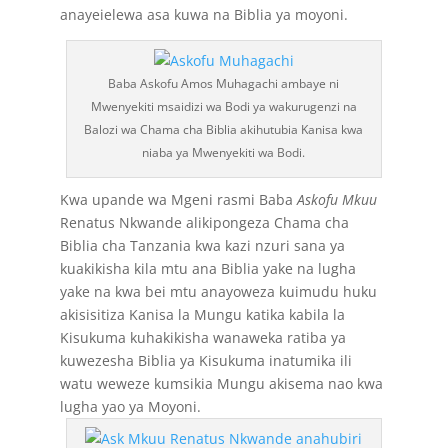
anayeielewa asa kuwa na Biblia ya moyoni.
Baba Askofu Amos Muhagachi ambaye ni
Mwenyekiti msaidizi wa Bodi ya wakurugenzi na
Balozi wa Chama cha Biblia akihutubia Kanisa kwa
niaba ya Mwenyekiti wa Bodi.
Kwa upande wa Mgeni rasmi Baba
Askofu Mkuu
Renatus Nkwande alikipongeza Chama cha
Biblia cha Tanzania kwa kazi nzuri sana ya
kuakikisha kila mtu ana Biblia yake na lugha
yake na kwa bei mtu anayoweza kuimudu huku
akisisitiza Kanisa la Mungu katika kabila la
Kisukuma kuhakikisha wanaweka ratiba ya
kuwezesha Biblia ya Kisukuma inatumika ili
watu weweze kumsikia Mungu akisema nao kwa
lugha yao ya Moyoni.