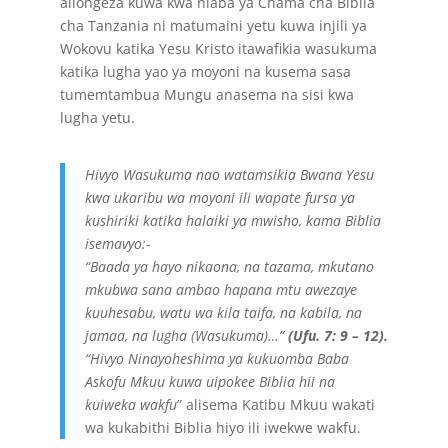
aliongeza kuwa kwa niaba ya Chama cha Biblia
cha Tanzania ni matumaini yetu kuwa injili ya
Wokovu katika Yesu Kristo itawafikia wasukuma
katika lugha yao ya moyoni na kusema sasa
tumemtambua Mungu anasema na sisi kwa
lugha yetu.
Hivyo Wasukuma nao watamsikia Bwana Yesu
kwa ukaribu wa moyoni ili wapate fursa ya
kushiriki katika halaiki ya mwisho, kama Biblia
isemavyo:-
“Baada ya hayo nikaona, na tazama, mkutano
mkubwa sana ambao hapana mtu awezaye
kuuhesabu, watu wa kila taifa, na kabila, na
jamaa, na lugha (Wasukuma)…”
(Ufu. 7: 9 – 12).
“Hivyo Ninayoheshima ya kukuomba Baba
Askofu Mkuu kuwa uipokee Biblia hii na
kuiweka wakfu
” alisema Katibu Mkuu wakati
wa kukabithi Biblia hiyo ili iwekwe wakfu.