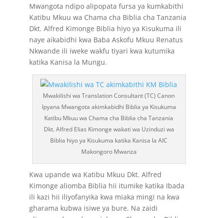
Mwangota ndipo alipopata fursa ya kumkabithi
Katibu Mkuu wa Chama cha Biblia cha Tanzania
Dkt. Alfred Kimonge Biblia hiyo ya Kisukuma ili
naye aikabidhi kwa Baba Askofu Mkuu Renatus
Nkwande ili iweke wakfu tiyari kwa kutumika
katika Kanisa la Mungu.
Mwakilishi wa Translation Consultant (TC) Canon
Ipyana Mwangota akimkabidhi Biblia ya Kisukuma
Katibu Mkuu wa Chama cha Biblia cha Tanzania
Dkt. Alfred Elias Kimonge wakati wa Uzinduzi wa
Biblia hiyo ya Kisukuma katika Kanisa la AIC
Makongoro Mwanza
Kwa upande wa Katibu Mkuu Dkt. Alfred
Kimonge aliomba Biblia hii itumike katika Ibada
ili kazi hii iliyofanyika kwa miaka mingi na kwa
gharama kubwa isiwe ya bure. Na zaidi