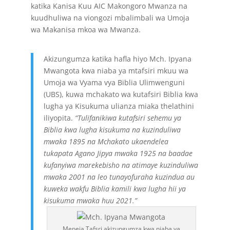
katika Kanisa Kuu AIC Makongoro Mwanza na
kuudhuliwa na viongozi mbalimbali wa Umoja
wa Makanisa mkoa wa Mwanza.
Akizungumza katika hafla hiyo Mch. Ipyana
Mwangota kwa niaba ya mtafsiri mkuu wa
Umoja wa Vyama vya Biblia Ulimwenguni
(UBS), kuwa mchakato wa kutafsiri Biblia kwa
lugha ya Kisukuma ulianza miaka thelathini
iliyopita.
“Tulifanikiwa kutafsiri sehemu ya
Biblia kwa lugha kisukuma na kuzinduliwa
mwaka 1895 na Mchakato ukaendelea
tukapata Agano Jipya mwaka 1925 na baadae
kufanyiwa marekebisho na atimaye kuzinduliwa
mwaka 2001 na leo tunayofuraha kuzindua au
kuweka wakfu Biblia kamili kwa lugha hii ya
kisukuma mwaka huu 2021.”
Meneja Tafsri akizungumza kwa niaba ya