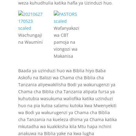
weza kuhudhulia katika hafla ya Uzinduzi huo.
Wafanyakazi
Wachungaji
wa CBT
na Waumini
pamoja na
viongozi wa
Makanisa
Baada ya uzinduzi huo wa Biblia hiyo Baba
Askofu na Balozi wa Chama cha Biblia cha
Tanzania aliyewakilisha Bodi ya wakurugenzi ya
Chama cha Biblia cha Tanzania alipata fursa ya
kuhutubia wasukuma waliofika katika uzinduzi
huo na pia kutoa salamu kutoka kwa Mwenyekiti
wa Bodi ya wakurugenzi ya Chama cha Biblia
cha Tanzania na kueleza dhima ya Chama katika
mkutadha wa kuakikisha kila Mtu hapa nchini
anakuwa na Biblia yake na kwa lugha