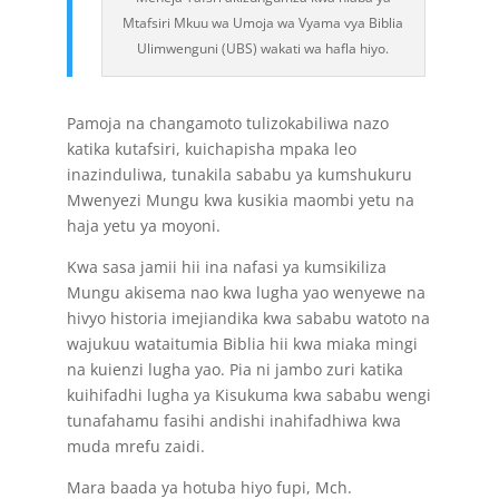
Mtafsiri Mkuu wa Umoja wa Vyama vya Biblia
Ulimwenguni (UBS) wakati wa hafla hiyo.
Pamoja na changamoto tulizokabiliwa nazo
katika kutafsiri, kuichapisha mpaka leo
inazinduliwa, tunakila sababu ya kumshukuru
Mwenyezi Mungu kwa kusikia maombi yetu na
haja yetu ya moyoni.
Kwa sasa jamii hii ina nafasi ya kumsikiliza
Mungu akisema nao kwa lugha yao wenyewe na
hivyo historia imejiandika kwa sababu watoto na
wajukuu wataitumia Biblia hii kwa miaka mingi
na kuienzi lugha yao. Pia ni jambo zuri katika
kuihifadhi lugha ya Kisukuma kwa sababu wengi
tunafahamu fasihi andishi inahifadhiwa kwa
muda mrefu zaidi.
Mara baada ya hotuba hiyo fupi, Mch.