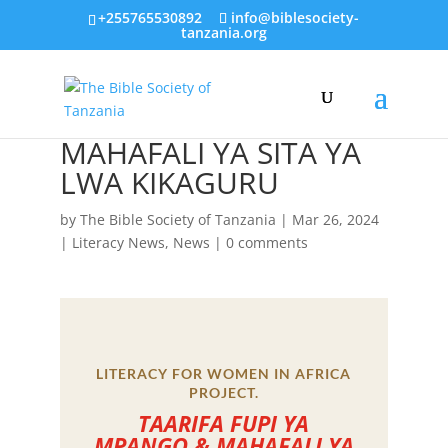
+255765530892
info@biblesociety-
tanzania.org
MAHAFALI YA SITA YA
LWA KIKAGURU
by
The Bible Society of Tanzania
|
Mar 26, 2024
|
Literacy News
,
News
|
0 comments
LITERACY FOR WOMEN IN AFRICA
PROJECT.
TAARIFA FUPI YA
MPANGO & MAHAFALI YA