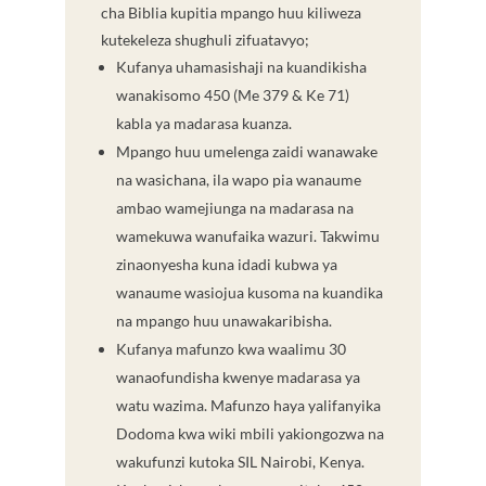
cha Biblia kupitia mpango huu kiliweza
kutekeleza shughuli zifuatavyo;
Kufanya uhamasishaji na kuandikisha
wanakisomo 450 (Me 379 & Ke 71)
kabla ya madarasa kuanza.
Mpango huu umelenga zaidi wanawake
na wasichana, ila wapo pia wanaume
ambao wamejiunga na madarasa na
wamekuwa wanufaika wazuri. Takwimu
zinaonyesha kuna idadi kubwa ya
wanaume wasiojua kusoma na kuandika
na mpango huu unawakaribisha.
Kufanya mafunzo kwa waalimu 30
wanaofundisha kwenye madarasa ya
watu wazima. Mafunzo haya yalifanyika
Dodoma kwa wiki mbili yakiongozwa na
wakufunzi kutoka SIL Nairobi, Kenya.