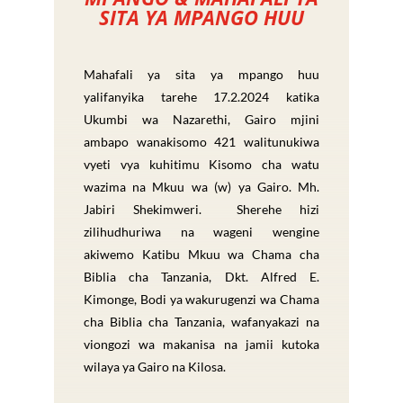
SITA YA MPANGO HUU
Mahafali ya sita ya mpango huu
yalifanyika tarehe 17.2.2024 katika
Ukumbi wa Nazarethi, Gairo mjini
ambapo wanakisomo 421 walitunukiwa
vyeti vya kuhitimu Kisomo cha watu
wazima na Mkuu wa (w) ya Gairo.
Mh.
Jabiri Shekimweri. Sherehe hizi
zilihudhuriwa na wageni wengine
akiwemo Katibu Mkuu wa Chama cha
Biblia cha Tanzania, Dkt. Alfred E.
Kimonge, Bodi ya wakurugenzi wa Chama
cha Biblia cha Tanzania, wafanyakazi na
viongozi wa makanisa na jamii kutoka
wilaya ya Gairo na Kilosa.