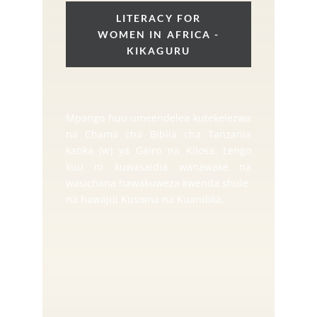
LITERACY FOR
WOMEN IN AFRICA -
KIKAGURU
Mpango huu umeendelea kutekelezwa
na Chama cha Biblia cha Tanzania
katika (w) ya Gairo na Kilosa. Lengo
kuu ni kuwasaidia wanawake na
wasichana hawakuweza kwenda shule
na hawajui Kusoma na Kuandika.