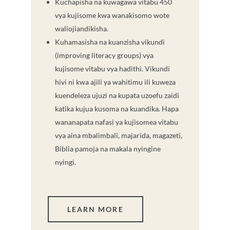
Kuchapisha na kuwagawa vitabu 450
vya kujisome kwa wanakisomo wote
waliojiandikisha.
Kuhamasisha na kuanzisha vikundi
(improving literacy groups) vya
kujisome vitabu vya hadithi. Vikundi
hivi ni kwa ajili ya wahitimu ili kuweza
kuendeleza ujuzi na kupata uzoefu zaidi
katika kujua kusoma na kuandika. Hapa
wananapata nafasi ya kujisomea vitabu
vya aina mbalimbali, majarida, magazeti,
Biblia pamoja na makala nyingine
nyingi.
LEARN MORE