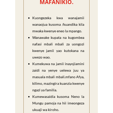
MAFANIKIO.
Kuongezeka kwa wanajamii
wanaojua kusoma /kuandika kila
mwaka kwenye eneo la mpango.
Wanawake kupata na kugombea
nafasi mbali mbali za uongozi
kwenye jamii yao kutokana na
uwezo wao.
Kumekuwa na jamii inayojiamini
zaidi na yenye uelewa juu ya
masuala mbali mbali.mfano Afya,
kilimo, mazingira kuanzia kwenye
ngazi ya familia.
Kumewasaidia kusoma Neno la
Mungu pamoja na hii imeongeza
ukuaji wa kiroho.